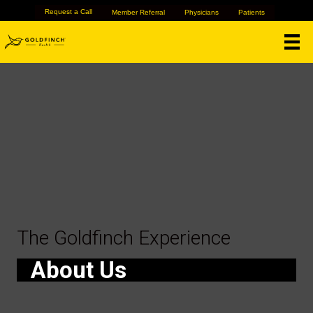
Request a Call
Member Referral
Physicians
Patients
The Goldfinch Experience
About Us